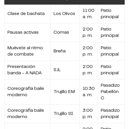
11:00
Patio
Clase de bachata
Los Olivos
a. m.
principal
2:00
Patio
Pausas activas
Comas
p. m.
principal
Muévete al ritmo
2:00
Patio
Breña
de combate
p. m.
principal
Presentación
2:00
Patio
SJL
banda - A NADA
p. m.
principal
Pasadizo
Coreografía baile
10:30
Trujillo EM
Pabellón
moderno
a. m.
C
Coreografía baile
3:00
Pasadizo
Trujillo SI
moderno
p. m.
principal