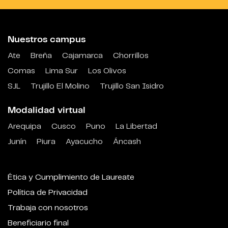
Nuestros campus
Ate
Breña
Cajamarca
Chorrillos
Comas
Lima Sur
Los Olivos
SJL
Trujillo El Molino
Trujillo San Isidro
Modalidad virtual
Arequipa
Cusco
Puno
La Libertad
Junín
Piura
Ayacucho
Áncash
Ética y Cumplimiento de Laureate
Política de Privacidad
Trabaja con nosotros
Beneficiario final