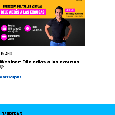
05 AGO
Webinar: Dile adiós a las excusas
💛
Participar
 CARRERAS