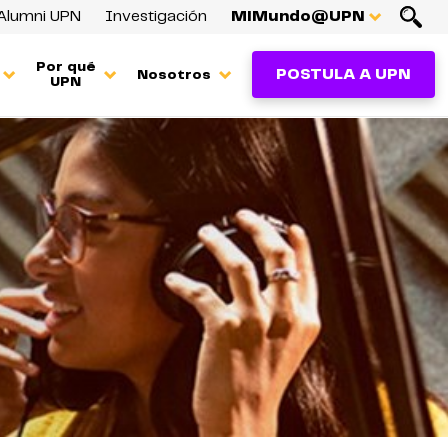
Alumni UPN
Investigación
MiMundo@UPN
Por qué
POSTULA A UPN
Nosotros
UPN