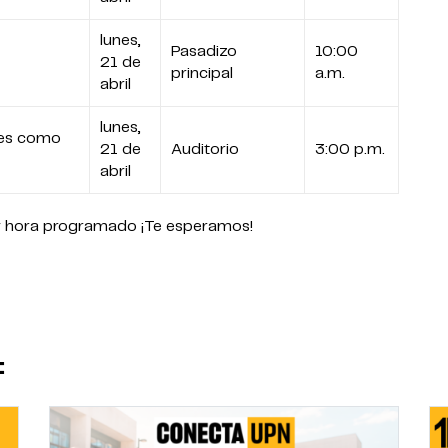
lunes,
Pasadizo
10:00
21 de
principal
a.m.
abril
lunes,
es como
21 de
Auditorio
3:00 p.m.
abril
a y hora programado ¡Te esperamos!
: