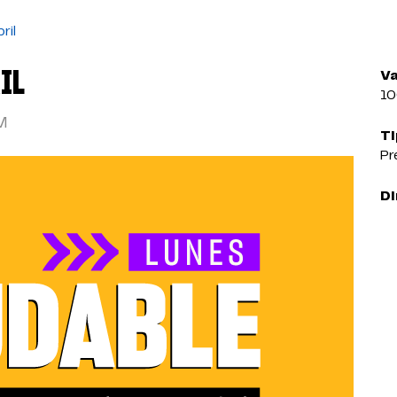
ril
IL
Va
1
M
Ti
Pr
Di