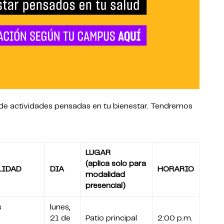
a de actividades pensadas en tu bienestar. Tendremos
LUGAR
(aplica solo para
LIDAD
DIA
HORARIO
modalidad
presencial)
s
lunes,
21 de
Patio principal
2:00 p.m.