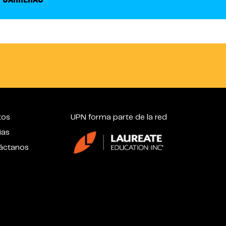
tos
UPN forma parte de la red
ias
áctanos