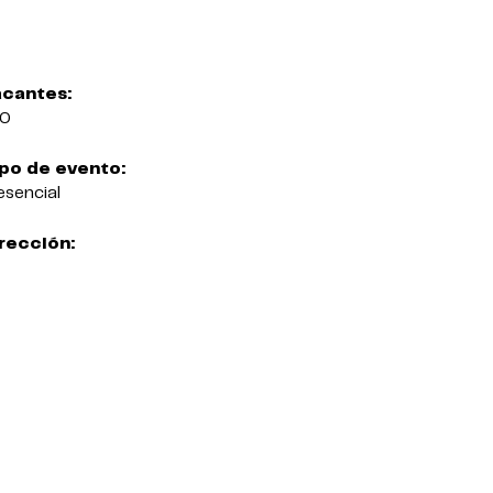
cantes:
00
po de evento:
esencial
rección: