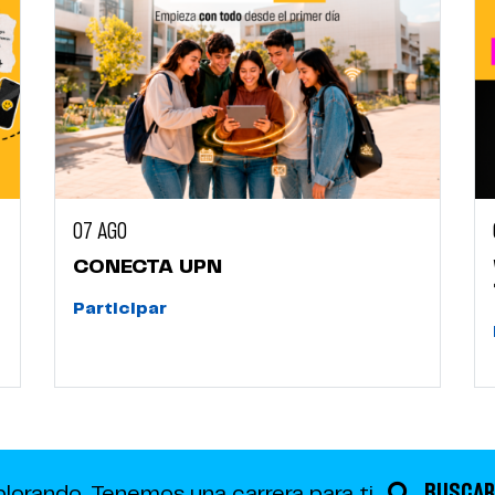
07 AGO
CONECTA UPN
Participar
BUSCAR
plorando.
Tenemos una carrera para ti