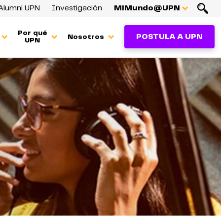
Alumni UPN
Investigación
MiMundo@UPN
Por qué
POSTULA A UPN
Nosotros
UPN