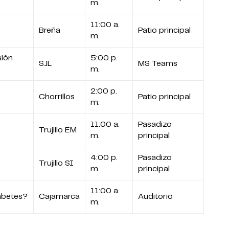
m.
11:00 a.
Breña
Patio principal
m.
sión
5:00 p.
SJL
MS Teams
m.
2:00 p.
Chorrillos
Patio principal
m.
11:00 a.
Pasadizo
Trujillo EM
m.
principal
4:00 p.
Pasadizo
Trujillo SI
m.
principal
11:00 a.
abetes?
Cajamarca
Auditorio
m.