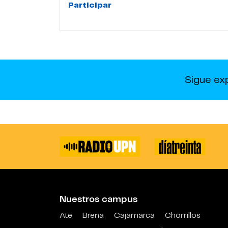
Participar
Sigue ex
Nuestros campus
Ate
Breña
Cajamarca
Chorrillos