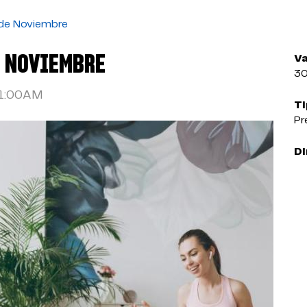
 de Noviembre
E NOVIEMBRE
Va
3
1:00AM
Ti
Pr
Di