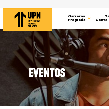
Pasar
al
contenido
Carreras
Ca
principal
Pregrado
Gente 
EVENTOS