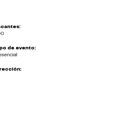
cantes:
00
po de evento:
esencial
rección: