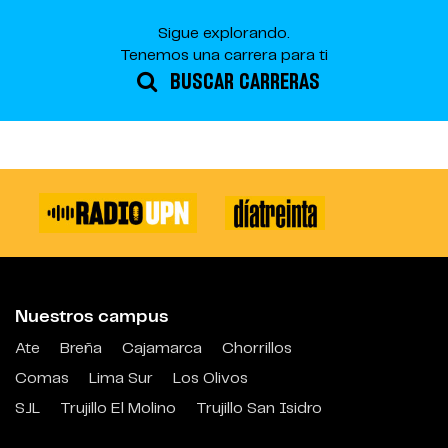
Sigue explorando.
Tenemos una carrera para ti
BUSCAR CARRERAS
Nuestros campus
Ate
Breña
Cajamarca
Chorrillos
Comas
Lima Sur
Los Olivos
SJL
Trujillo El Molino
Trujillo San Isidro