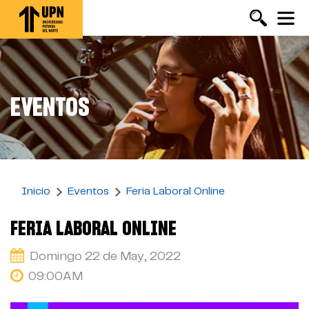
Pasar
al
contenido
principal
EVENTOS
Inicio
Eventos
Feria Laboral Online
FERIA LABORAL ONLINE
Domingo 22 de May, 2022
09:00AM