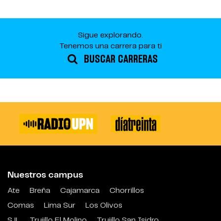
Sigue explorando.
Tenemos una carrera para ti
BUSCAR CARRERAS
Nuestros campus
Ate
Breña
Cajamarca
Chorrillos
Comas
Lima Sur
Los Olivos
SJL
Trujillo El Molino
Trujillo San Isidro