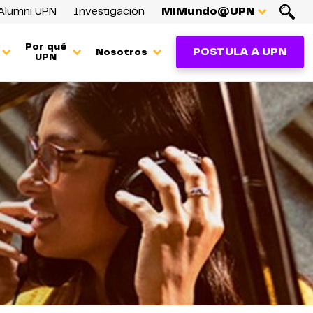
Alumni UPN
Investigación
MiMundo@UPN
Por qué
POSTULA A UPN
Nosotros
UPN