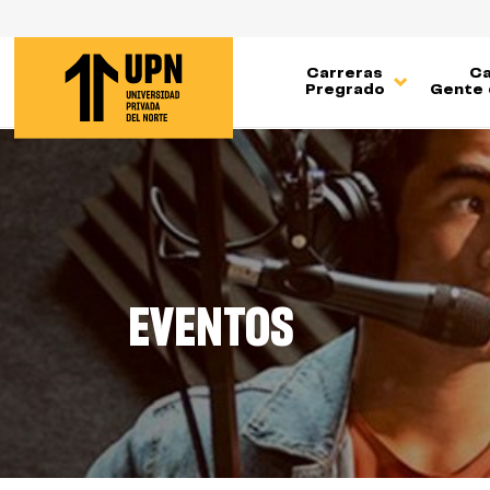
Pasar
al
contenido
Carreras
Ca
principal
Pregrado
Gente 
EVENTOS