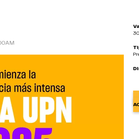
Va
3
:00AM
Ti
Pr
Di
A