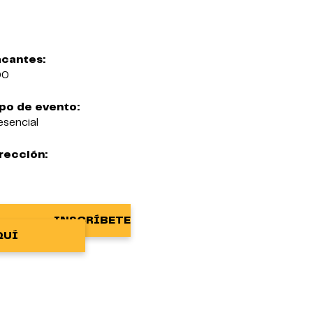
cantes:
00
po de evento:
esencial
rección:
INSCRÍBETE
QUÍ