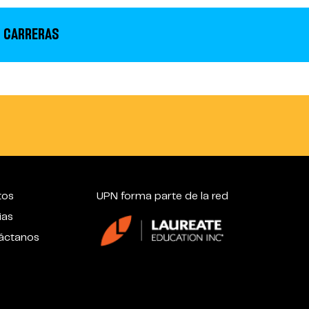
 CARRERAS
tos
UPN forma parte de la red
ias
áctanos