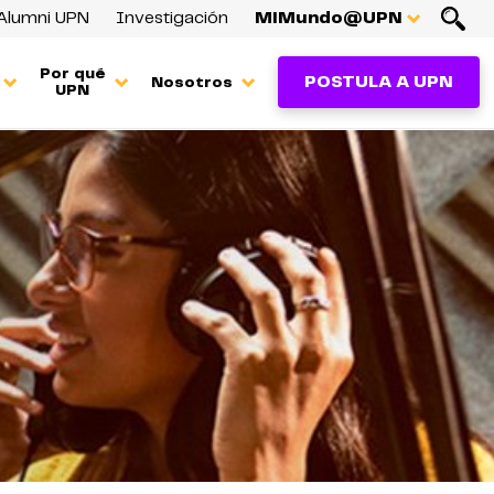
Alumni UPN
Investigación
MiMundo@UPN
Por qué
POSTULA A UPN
Nosotros
UPN