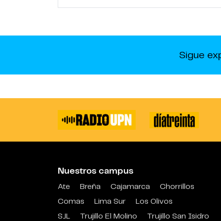
Sigue ex
Nuestros campus
Ate
Breña
Cajamarca
Chorrillos
Comas
Lima Sur
Los Olivos
SJL
Trujillo El Molino
Trujillo San Isidro