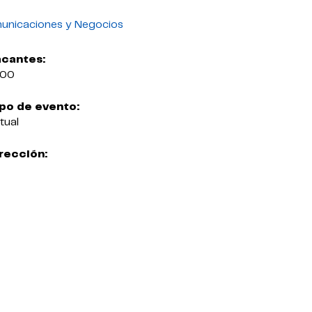
municaciones y Negocios
cantes:
000
po de evento:
rtual
rección: