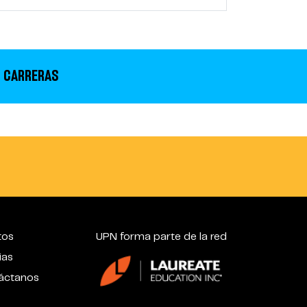
 CARRERAS
tos
UPN forma parte de la red
ias
áctanos