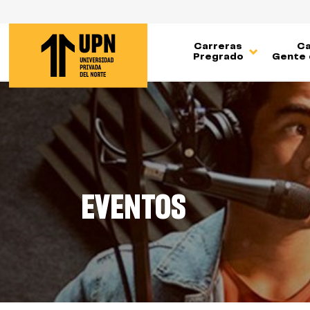
Pasar
al
contenido
Carreras
Ca
principal
Pregrado
Gente 
EVENTOS