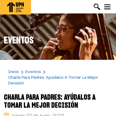
Pasar
al
contenido
principal
EVENTOS
Inicio
Eventos
Charla Para Padres: Ayúdalos A Tomar La Mejor
Decisión
CHARLA PARA PADRES: AYÚDALOS A
TOMAR LA MEJOR DECISIÓN
Jueves 22 de Junio, 2023