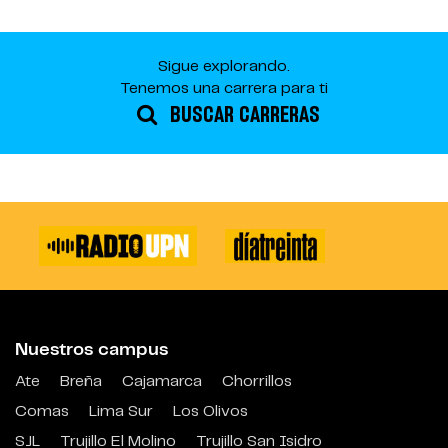
Sigue explorando.
Tenemos una carrera para ti
BUSCAR CARRERAS
Nuestros campus
Ate
Breña
Cajamarca
Chorrillos
Comas
Lima Sur
Los Olivos
SJL
Trujillo El Molino
Trujillo San Isidro