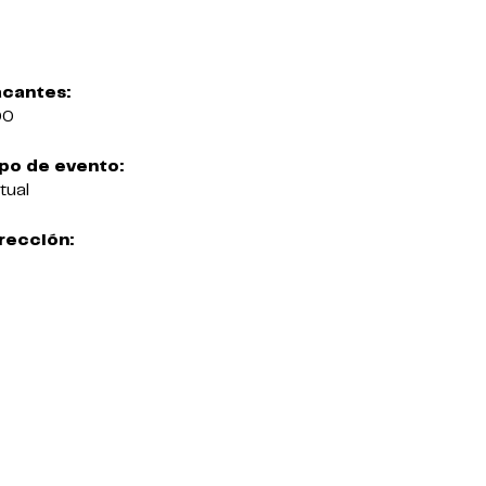
cantes:
00
po de evento:
rtual
rección: