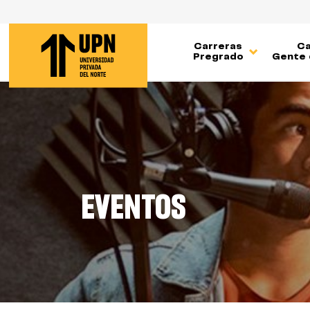
Pasar
al
contenido
Carreras
Ca
principal
Pregrado
Gente 
EVENTOS