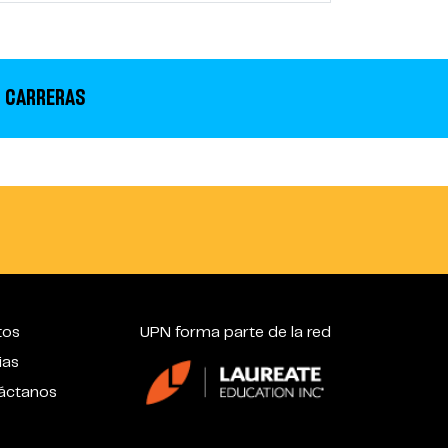
 CARRERAS
tos
UPN forma parte de la red
ias
áctanos