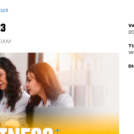
2023
23
Va
2
20AM
Ti
Vi
Di