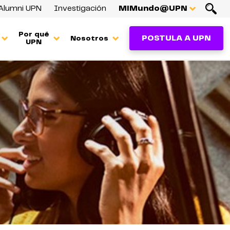
Alumni UPN
Investigación
MiMundo@UPN
Por qué
POSTULA A UPN
Nosotros
UPN