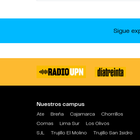
Sigue ex
Nuestros campus
Ate
Breña
Cajamarca
Chorrillos
Comas
Lima Sur
Los Olivos
SJL
Trujillo El Molino
Trujillo San Isidro