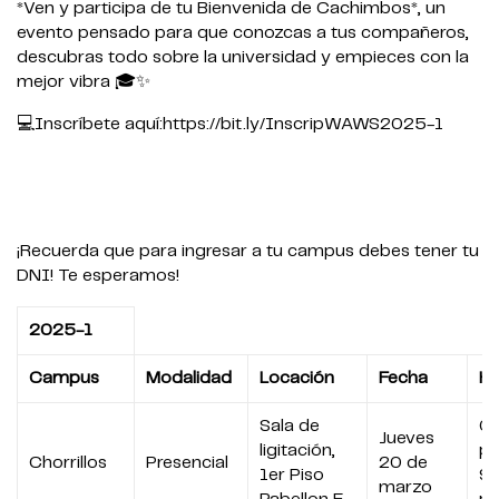
*Ven y participa de tu Bienvenida de Cachimbos*, un
evento pensado para que conozcas a tus compañeros,
descubras todo sobre la universidad y empieces con la
mejor vibra 🎓✨
💻Inscríbete aquí:https://bit.ly/InscripWAWS2025-1
¡Recuerda que para ingresar a tu campus debes tener tu
DNI! Te esperamos!
2025-1
Campus
Modalidad
Locación
Fecha
Ho
Sala de
07
Jueves
ligitación,
p
Chorrillos
Presencial
20 de
1er Piso
9:
marzo