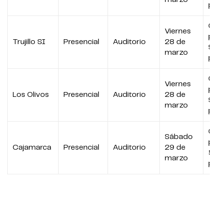
p
07
Viernes
p
Trujillo SI
Presencial
Auditorio
28 de
9:
marzo
p
07
Viernes
p
Los Olivos
Presencial
Auditorio
28 de
9:
marzo
p
0
Sábado
p
Cajamarca
Presencial
Auditorio
29 de
5:
marzo
p