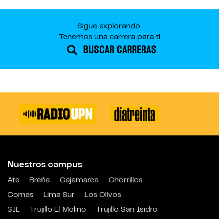
Sigue explorando.
Tenemos una carrera para ti
BUSCAR CARRERAS
Nuestros campus
Ate
Breña
Cajamarca
Chorrillos
Comas
Lima Sur
Los Olivos
SJL
Trujillo El Molino
Trujillo San Isidro