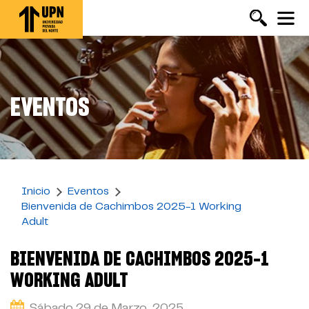
Pasar
al
contenido
principal
EVENTOS
Inicio
Eventos
Bienvenida de Cachimbos 2025-1 Working
Adult
BIENVENIDA DE CACHIMBOS 2025-1
WORKING ADULT
Sábado 29 de Marzo, 2025