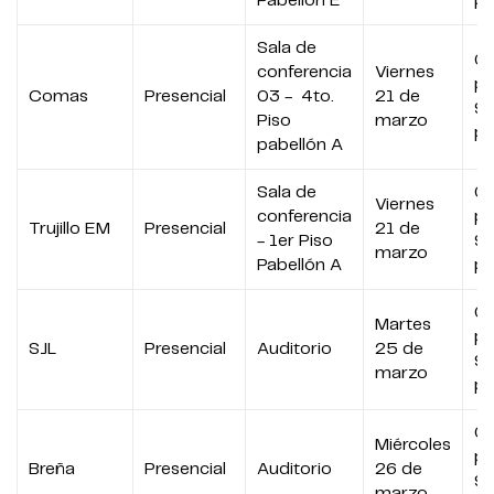
Pabellon E
p
Sala de
07
conferencia
Viernes
p
Comas
Presencial
03 - 4to.
21 de
9:
Piso
marzo
p
pabellón A
Sala de
07
Viernes
conferencia
p
Trujillo EM
Presencial
21 de
- 1er Piso
9:
marzo
Pabellón A
p
07
Martes
p
SJL
Presencial
Auditorio
25 de
9:
marzo
p
07
Miércoles
p
Breña
Presencial
Auditorio
26 de
9:
marzo