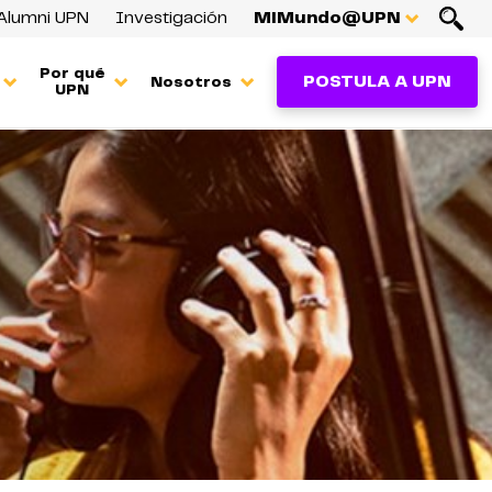
Alumni UPN
Investigación
MiMundo@UPN
Por qué
POSTULA A UPN
Nosotros
UPN