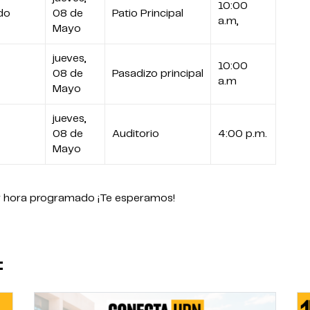
10:00
ndo
08 de
Patio Principal
a.m,
Mayo
jueves,
10:00
08 de
Pasadizo principal
a.m
Mayo
jueves,
08 de
Auditorio
4:00 p.m.
Mayo
a y hora programado ¡Te esperamos!
: