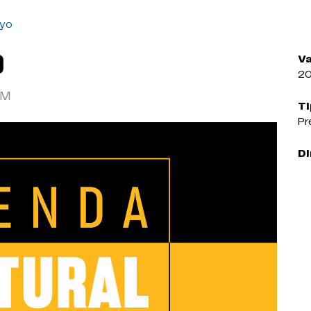
ayo
O
Va
2
PM
Ti
Pr
Di