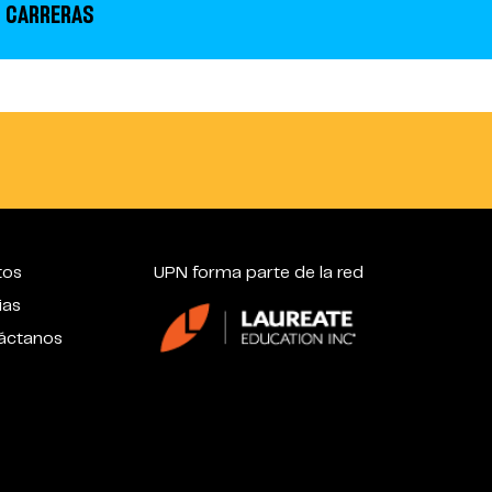
 CARRERAS
tos
UPN forma parte de la red
ias
áctanos