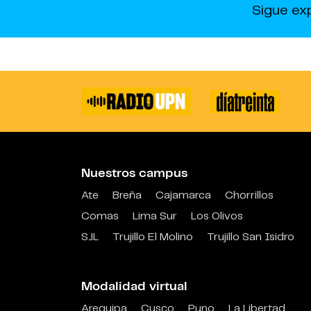
Sigue ex
Nuestros campus
Ate
Breña
Cajamarca
Chorrillos
Comas
Lima Sur
Los Olivos
SJL
Trujillo El Molino
Trujillo San Isidro
Modalidad virtual
Arequipa
Cusco
Puno
La Libertad