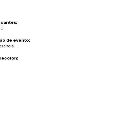
cantes:
00
po de evento:
esencial
rección: