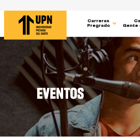
Pasar
al
contenido
Carreras
Ca
principal
Pregrado
Gente 
EVENTOS