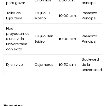
Chorrillos
2:00 p.m.
para gozar
principal
Taller de
Trujillo El
Pasadizo
10:00 a.m.
Bijouteria
Molino
Principal
Nos
proyectamos
Trujillo San
Pasadizo
a una vida
10:00 a.m.
Isidro
Principal
universitaria
con ëxito
Boulevard
Dj en vivo
Cajamarca
10:30 a.m.
de la
Universidad
Vacantes: