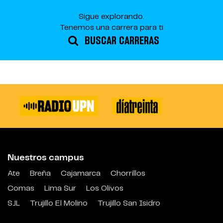
Sigue explorando.
Tenemos una carrera para ti
BUSCAR CARRERAS
Nuestros campus
Ate
Breña
Cajamarca
Chorrillos
Comas
Lima Sur
Los Olivos
SJL
Trujillo El Molino
Trujillo San Isidro