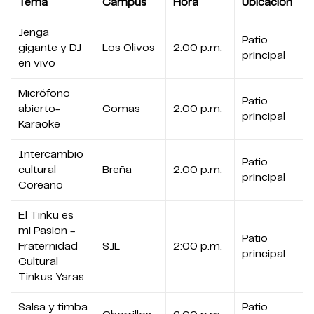
Tema
Campus
Hora
Ubicación
Jenga
Patio
gigante y DJ
Los Olivos
2:00 p.m.
principal
en vivo
Micrófono
Patio
abierto-
Comas
2:00 p.m.
principal
Karaoke
Intercambio
Patio
cultural
Breña
2:00 p.m.
principal
Coreano
El Tinku es
mi Pasion -
Patio
Fraternidad
SJL
2:00 p.m.
principal
Cultural
Tinkus Yaras
Salsa y timba
Patio