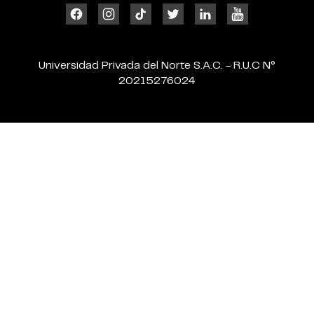
Universidad Privada del Norte S.A.C. - R.U.C N°
20215276024