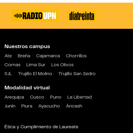
Nuestros campus
Ate
Breña
Cajamarca
Chorrillos
Comas
Lima Sur
Los Olivos
SJL
Trujillo El Molino
Trujillo San Isidro
Modalidad virtual
Arequipa
Cusco
Puno
La Libertad
Junín
Piura
Ayacucho
Áncash
Ética y Cumplimiento de Laureate