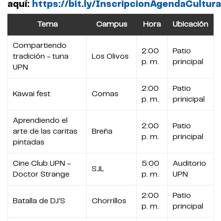
aquí:
https://bit.ly/InscripcionAgendaCultu
Tema
Campus
Hora
Ubicación
Compartiendo
2:00
Patio
tradición - tuna
Los Olivos
p. m.
principal
UPN
2:00
Patio
Kawai fest
Comas
p. m.
prinicipal
Aprendiendo el
2:00
Patio
arte de las caritas
Breña
p. m.
principal
pintadas
Cine Club UPN -
5:00
Auditorio
SJL
Doctor Strange
p. m.
UPN
2:00
Patio
Batalla de DJ'S
Chorrillos
p. m.
principal