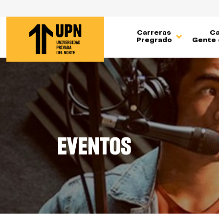
Pasar
al
contenido
Carreras
Ca
principal
Pregrado
Gente 
EVENTOS