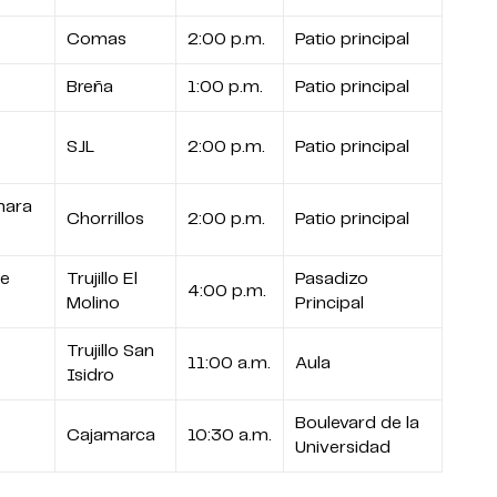
Comas
2:00 p.m.
Patio principal
Breña
1:00 p.m.
Patio principal
SJL
2:00 p.m.
Patio principal
mara
Chorrillos
2:00 p.m.
Patio principal
be
Trujillo El
Pasadizo
4:00 p.m.
Molino
Principal
Trujillo San
11:00 a.m.
Aula
Isidro
Boulevard de la
Cajamarca
10:30 a.m.
Universidad