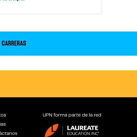
 CARRERAS
tos
UPN forma parte de la red
ias
áctanos