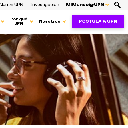
Alumni UPN
Investigación
MiMundo@UPN
Por qué
POSTULA A UPN
Nosotros
UPN