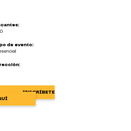
cantes:
00
po de evento:
esencial
rección:
INSCRÍBETE
QUÍ