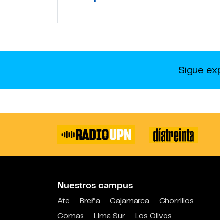
Sigue ex
Nuestros campus
Ate
Breña
Cajamarca
Chorrillos
Comas
Lima Sur
Los Olivos