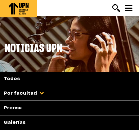
Pasar
al
contenido
principal
NOTICIAS UPN
Todos
Por facultad
Prensa
Galerías