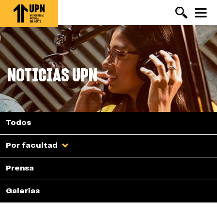
Pasar
al
contenido
principal
NOTICIAS UPN
Todos
Por facultad
Prensa
Galerías