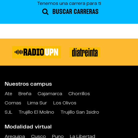
Tenemos una carrera para ti
BUSCAR CARRERAS
Nuestros campus
Ate
Breña
Cajamarca
Chorrillos
Comas
Lima Sur
Los Olivos
SJL
Trujillo El Molino
Trujillo San Isidro
Modalidad virtual
Arequipa
Cusco
Puno
La Libertad