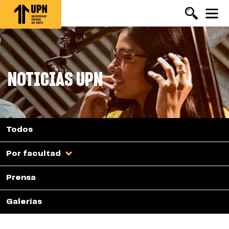
Pasar
al
contenido
principal
NOTICIAS UPN
Todos
Por facultad
Prensa
Galerías