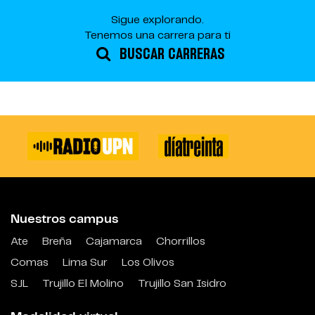
Sigue explorando.
Tenemos una carrera para ti
BUSCAR CARRERAS
Nuestros campus
Ate
Breña
Cajamarca
Chorrillos
Comas
Lima Sur
Los Olivos
SJL
Trujillo El Molino
Trujillo San Isidro