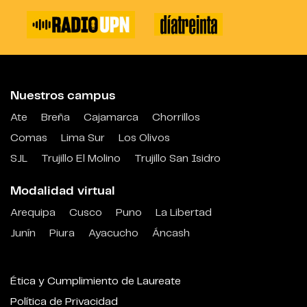
Nuestros campus
Ate
Breña
Cajamarca
Chorrillos
Comas
Lima Sur
Los Olivos
SJL
Trujillo El Molino
Trujillo San Isidro
Modalidad virtual
Arequipa
Cusco
Puno
La Libertad
Junín
Piura
Ayacucho
Áncash
Ética y Cumplimiento de Laureate
Política de Privacidad