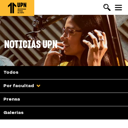
Pasar
al
contenido
principal
NOTICIAS UPN
Todos
Por facultad
Prensa
Galerías