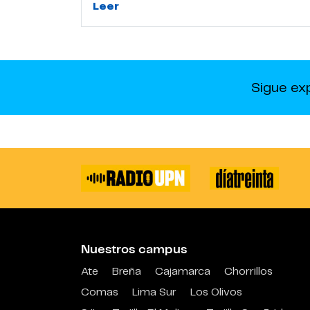
Leer
Sigue ex
Nuestros campus
Ate
Breña
Cajamarca
Chorrillos
Comas
Lima Sur
Los Olivos