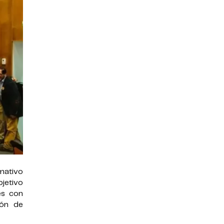
rmativo
bjetivo
es con
ión de