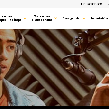
Estudiantes
rreras
Carreras
Posgrado
Admisión
que Trabaja
a Distancia