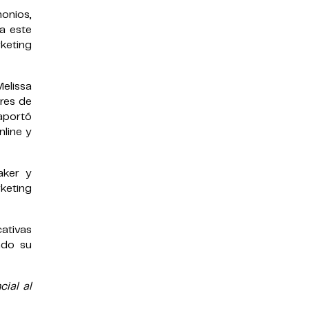
monios,
 a este
keting
elissa
rres de
aportó
nline y
aker y
rketing
ativas
ndo su
ial al