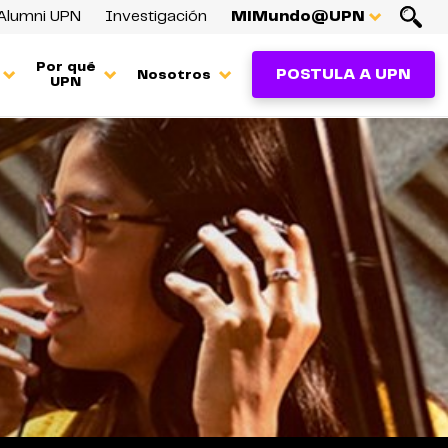
Alumni UPN
Investigación
MiMundo@UPN
Por qué
POSTULA A UPN
Nosotros
UPN