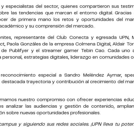
 y especialistas del sector, quienes compartieron sus testi
obre las tendencias que marcan el entorno digital. Gracias
nocer de primera mano los retos y oportunidades del mar
 académico y su comprensión del mercado.
enites, representante del Club Conecta y egresada UPN, M
ct, Paola Gonzáles de la empresa Colmena Digital, Aldair To
o de Publifyer y el streamer gamer Tebin Cao. Cada uno 
personal, estrategias digitales, liderazgo en comunidades o
 reconocimiento especial a Sandro Meléndez Aymar, spe
su destacada trayectoria y contribución al crecimiento del ma
efirmamos nuestro compromiso con ofrecer experiencias educ
es analizar las audiencias y gestión de contenido, amplia
ión sobre nuevas oportunidades profesionales.
mpus y siguiendo sus redes sociales. ¡UPN lleva tu potenc