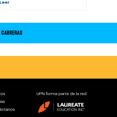
Leer
 CARRERAS
tos
UPN forma parte de la red
ias
áctanos