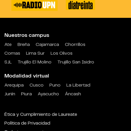
Nuestros campus
Ate
Breña
Cajamarca
Chorrillos
Comas
Lima Sur
Los Olivos
SJL
Trujillo El Molino
Trujillo San Isidro
Modalidad virtual
Arequipa
Cusco
Puno
La Libertad
Junín
Piura
Ayacucho
Áncash
Ética y Cumplimiento de Laureate
Política de Privacidad