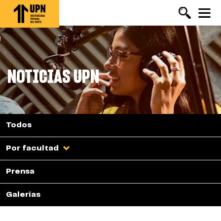
Pasar
al
contenido
principal
NOTICIAS UPN
Todos
Por facultad
Prensa
Galerías