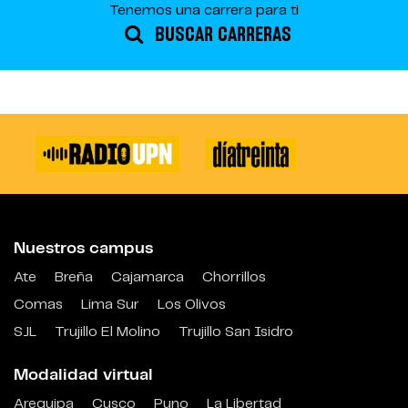
Tenemos una carrera para ti
BUSCAR CARRERAS
Nuestros campus
Ate
Breña
Cajamarca
Chorrillos
Comas
Lima Sur
Los Olivos
SJL
Trujillo El Molino
Trujillo San Isidro
Modalidad virtual
Arequipa
Cusco
Puno
La Libertad