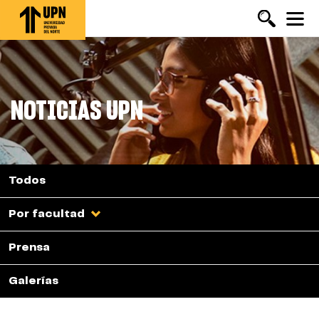
Pasar
al
contenido
principal
NOTICIAS UPN
Todos
Por facultad
Prensa
Galerías