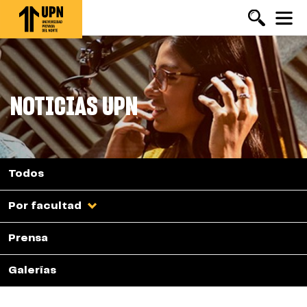
Pasar
al
contenido
principal
NOTICIAS UPN
Todos
Por facultad
Prensa
Galerías