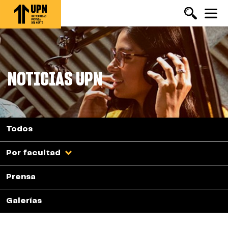
Pasar
al
contenido
principal
NOTICIAS UPN
Todos
Por facultad
Prensa
Galerías