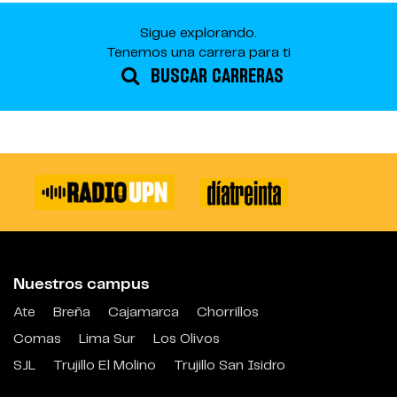
Sigue explorando.
Tenemos una carrera para ti
BUSCAR CARRERAS
Nuestros campus
Ate
Breña
Cajamarca
Chorrillos
Comas
Lima Sur
Los Olivos
SJL
Trujillo El Molino
Trujillo San Isidro