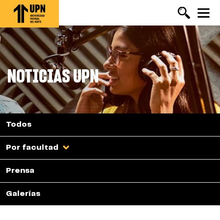
Pasar
al
contenido
principal
NOTICIAS UPN
Todos
Por facultad
Prensa
Galerías