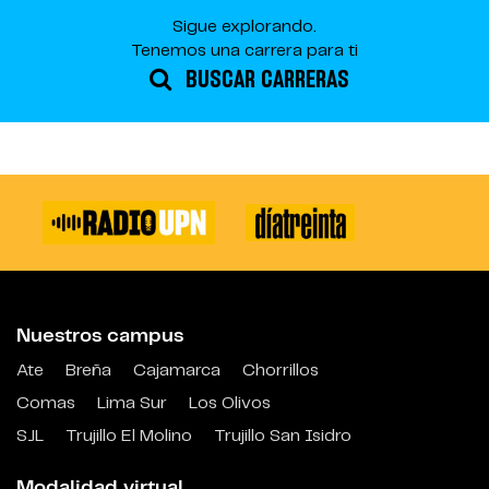
Sigue explorando.
Tenemos una carrera para ti
BUSCAR CARRERAS
Nuestros campus
Ate
Breña
Cajamarca
Chorrillos
Comas
Lima Sur
Los Olivos
SJL
Trujillo El Molino
Trujillo San Isidro
Modalidad virtual