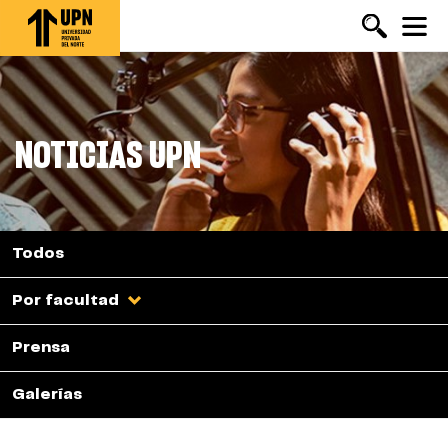
Pasar
al
contenido
principal
NOTICIAS UPN
Todos
Por facultad
Prensa
Galerías