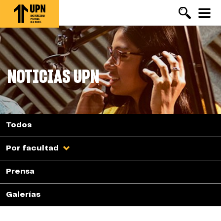
Pasar
al
contenido
principal
NOTICIAS UPN
Todos
Por facultad
Prensa
Galerías