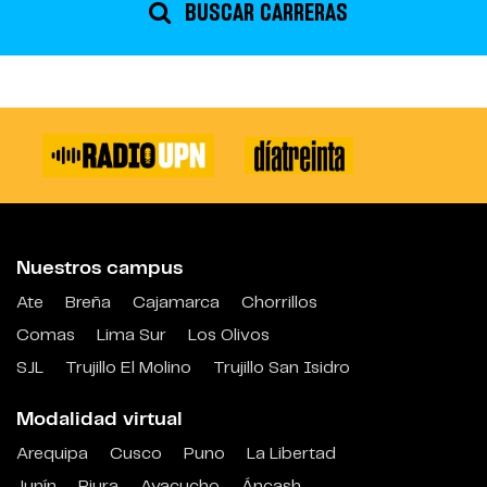
BUSCAR CARRERAS
Nuestros campus
Ate
Breña
Cajamarca
Chorrillos
Comas
Lima Sur
Los Olivos
SJL
Trujillo El Molino
Trujillo San Isidro
Modalidad virtual
Arequipa
Cusco
Puno
La Libertad
Junín
Piura
Ayacucho
Áncash