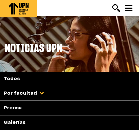
Pasar
al
contenido
principal
NOTICIAS UPN
Todos
Por facultad
Prensa
Galerías