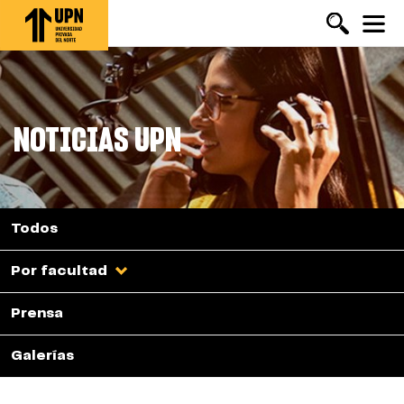
Pasar
al
contenido
principal
NOTICIAS UPN
Todos
Por facultad
Prensa
Galerías