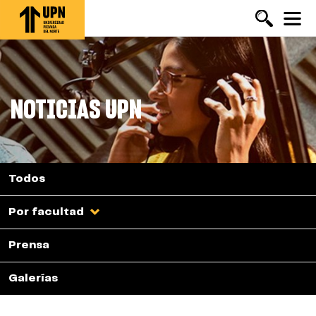
Pasar
al
contenido
principal
NOTICIAS UPN
Todos
Por facultad
Prensa
Galerías