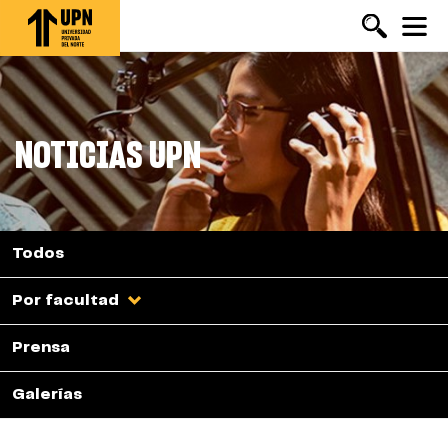
Pasar
al
contenido
principal
NOTICIAS UPN
Todos
Por facultad
Prensa
Galerías