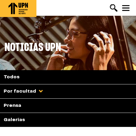
Pasar
al
contenido
principal
NOTICIAS UPN
Todos
Por facultad
Prensa
Galerías