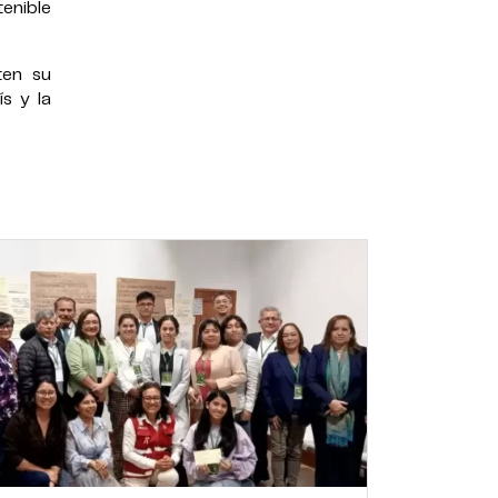
tenible
ten su
ís y la