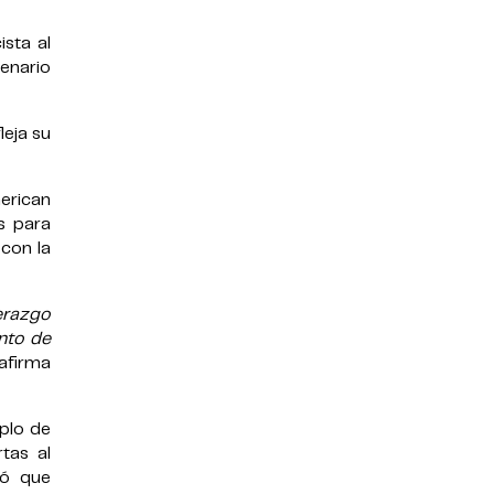
sta al
enario
leja su
erican
s para
 con la
erazgo
nto de
afirma
mplo de
tas al
yó que