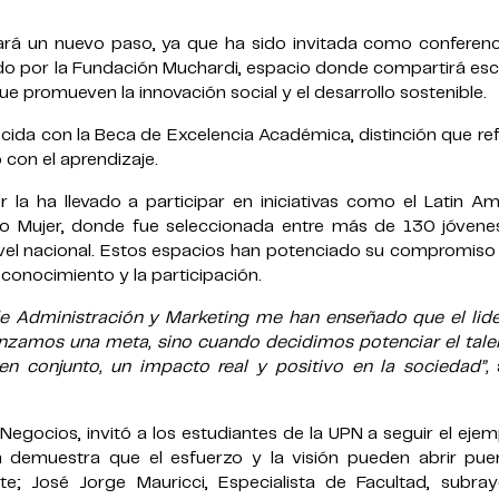
rá un nuevo paso, ya que ha sido invitada como conferenci
ado por la Fundación Muchardi, espacio donde compartirá esc
ue promueven la innovación social y el desarrollo sostenible.
ida con la Beca de Excelencia Académica, distinción que ref
 con el aprendizaje.
 la ha llevado a participar en iniciativas como el Latin Am
o Mujer, donde fue seleccionada entre más de 130 jóvene
nivel nacional. Estos espacios han potenciado su compromiso
 conocimiento y la participación.
 de Administración y Marketing me han enseñado que el lid
nzamos una meta, sino cuando decidimos potenciar el tale
, en conjunto, un impacto real y positivo en la sociedad”,
egocios, invitó a los estudiantes de la UPN a seguir el eje
 demuestra que el esfuerzo y la visión pueden abrir puer
te; José Jorge Mauricci, Especialista de Facultad, subra