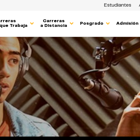
Estudiantes
rreras
Carreras
Posgrado
Admisión
que Trabaja
a Distancia