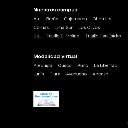
Nuestros campus
Ate
Breña
Cajamarca
Chorrillos
Comas
Lima Sur
Los Olivos
SJL
Trujillo El Molino
Trujillo San Isidro
Modalidad virtual
Arequipa
Cusco
Puno
La Libertad
Junín
Piura
Ayacucho
Áncash