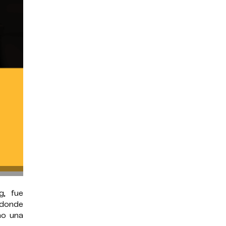
g, fue
, donde
mo una