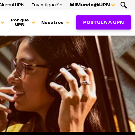
Alumni UPN
Investigación
MiMundo@UPN
Por qué
POSTULA A UPN
Nosotros
UPN