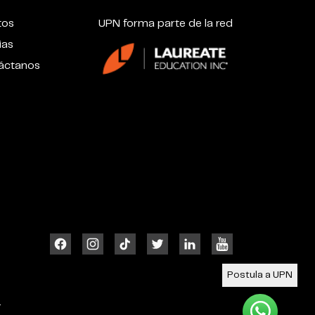
tos
UPN forma parte de la red
ias
áctanos
Postula a UPN
4