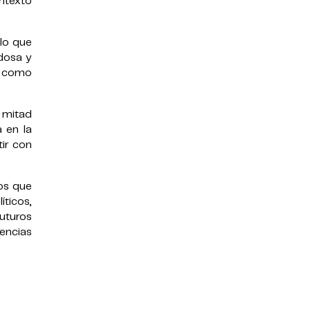
ontexto
 lo que
edosa y
as como
a mitad
a en la
tir con
cos que
ticos,
futuros
iencias