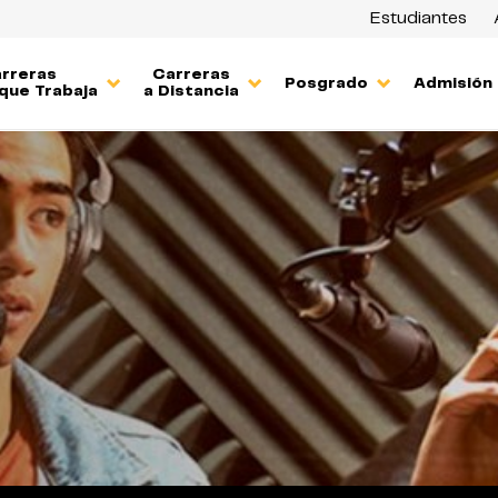
Estudiantes
rreras
Carreras
Posgrado
Admisión
que Trabaja
a Distancia