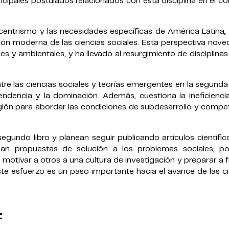
incipales postulados relacionados con esta disciplina en el c
urocentrismo y las necesidades específicas de América Latina,
ión moderna de las ciencias sociales. Esta perspectiva nov
es y ambientales, y ha llevado al resurgimiento de disciplin
ntre las ciencias sociales y teorías emergentes en la segund
endencia y la dominación. Además, cuestiona la ineficienci
región para abordar las condiciones de subdesarrollo y compe
gundo libro y planean seguir publicando artículos científi
can propuestas de solución a los problemas sociales, polí
 motivar a otros a una cultura de investigación y preparar a 
ste esfuerzo es un paso importante hacia el avance de las c
: