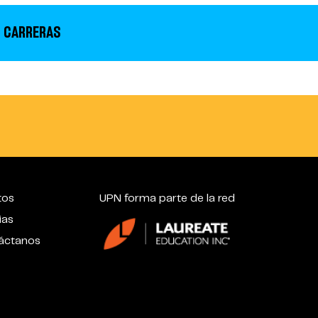
 CARRERAS
tos
UPN forma parte de la red
ias
áctanos