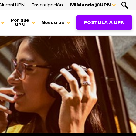
Alumni UPN
Investigación
MiMundo@UPN
Por qué
POSTULA A UPN
Nosotros
UPN