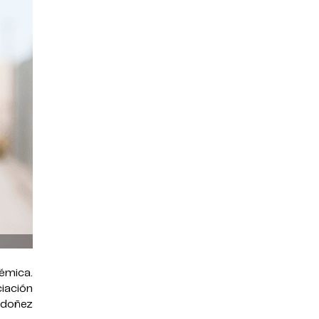
émica.
ciación
rdoñez