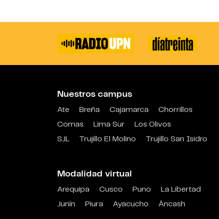
Nuestros campus
Ate
Breña
Cajamarca
Chorrillos
Comas
Lima Sur
Los Olivos
SJL
Trujillo El Molino
Trujillo San Isidro
Modalidad virtual
Arequipa
Cusco
Puno
La Libertad
Junín
Piura
Ayacucho
Áncash