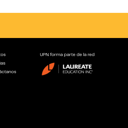
tos
UPN forma parte de la red
ias
áctanos