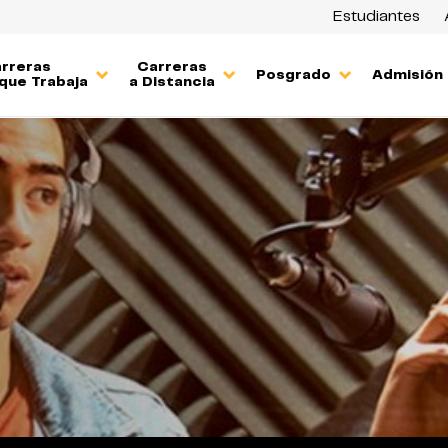
Estudiantes
rreras
Carreras
Posgrado
Admisión
que Trabaja
a Distancia