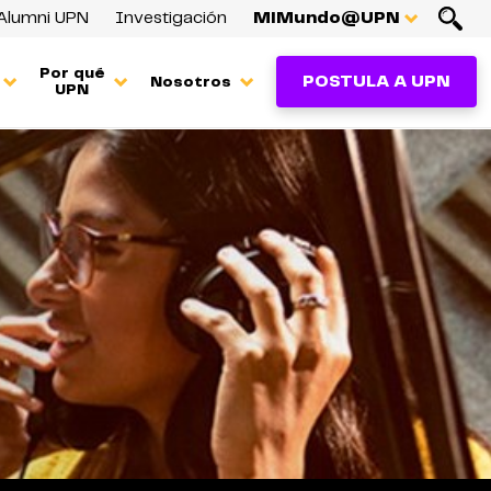
Alumni UPN
Investigación
MiMundo@UPN
Por qué
POSTULA A UPN
Nosotros
UPN