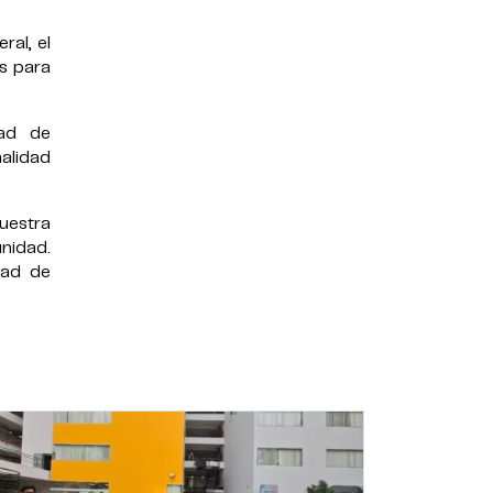
ral, el
s para
dad de
alidad
uestra
nidad.
idad de