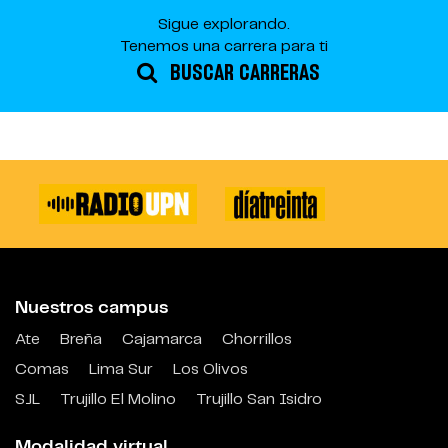
Sigue explorando.
Tenemos una carrera para ti
BUSCAR CARRERAS
Nuestros campus
Ate
Breña
Cajamarca
Chorrillos
Comas
Lima Sur
Los Olivos
SJL
Trujillo El Molino
Trujillo San Isidro
Modalidad virtual