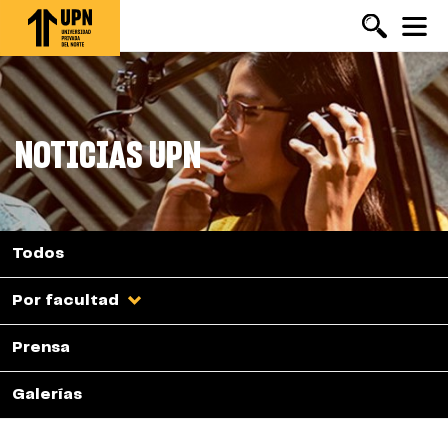
Pasar
al
contenido
principal
NOTICIAS UPN
Todos
Por facultad
Prensa
Galerías