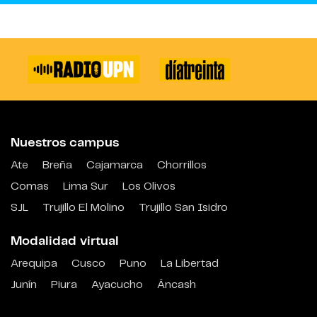
Nuestros campus
Ate
Breña
Cajamarca
Chorrillos
Comas
Lima Sur
Los Olivos
SJL
Trujillo El Molino
Trujillo San Isidro
Modalidad virtual
Arequipa
Cusco
Puno
La Libertad
Junín
Piura
Ayacucho
Áncash