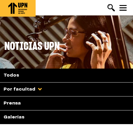
Pasar
al
contenido
principal
NOTICIAS UPN
Todos
Por facultad
Prensa
Galerías