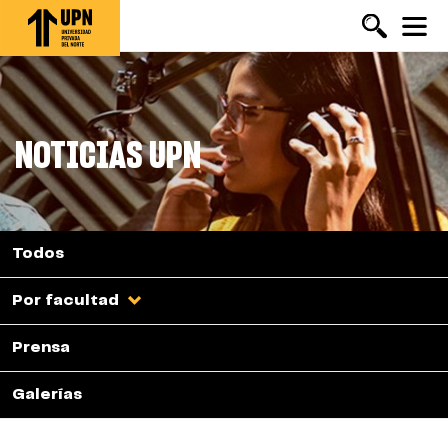
Pasar
al
contenido
principal
NOTICIAS UPN
Todos
Por facultad
Prensa
Galerías