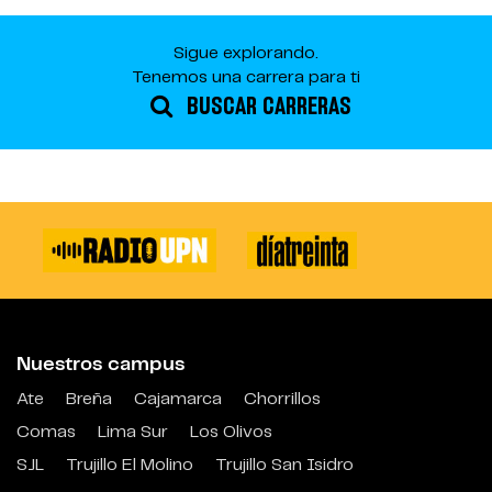
Sigue explorando.
Tenemos una carrera para ti
BUSCAR CARRERAS
Nuestros campus
Ate
Breña
Cajamarca
Chorrillos
Comas
Lima Sur
Los Olivos
SJL
Trujillo El Molino
Trujillo San Isidro