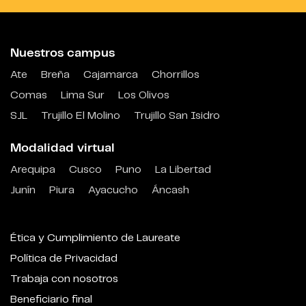
Nuestros campus
Ate
Breña
Cajamarca
Chorrillos
Comas
Lima Sur
Los Olivos
SJL
Trujillo El Molino
Trujillo San Isidro
Modalidad virtual
Arequipa
Cusco
Puno
La Libertad
Junín
Piura
Ayacucho
Áncash
Ética y Cumplimiento de Laureate
Política de Privacidad
Trabaja con nosotros
Beneficiario final