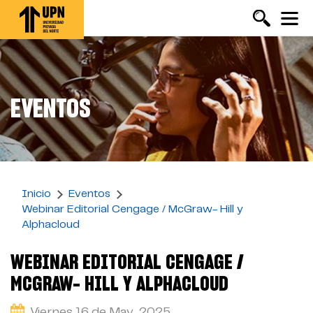
Pasar
al
contenido
principal
EVENTOS
Inicio
Eventos
Webinar Editorial Cengage / McGraw- Hill y
Alphacloud
WEBINAR EDITORIAL CENGAGE /
MCGRAW- HILL Y ALPHACLOUD
Viernes 16 de May, 2025