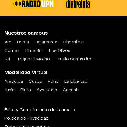
Nuestros campus
Ate
Breña
Cajamarca
Chorrillos
Comas
Lima Sur
Los Olivos
SJL
Trujillo El Molino
Trujillo San Isidro
Modalidad virtual
Arequipa
Cusco
Puno
La Libertad
Junín
Piura
Ayacucho
Áncash
Ética y Cumplimiento de Laureate
Política de Privacidad
Trabaja con nosotros