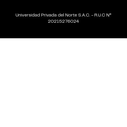
Universidad Privada del Norte S.A.C. - R.U.C N°
20215276024