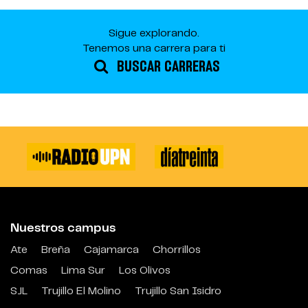
Sigue explorando.
Tenemos una carrera para ti
BUSCAR CARRERAS
Nuestros campus
Ate
Breña
Cajamarca
Chorrillos
Comas
Lima Sur
Los Olivos
SJL
Trujillo El Molino
Trujillo San Isidro