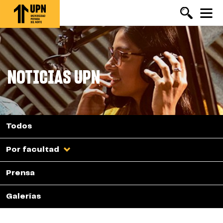
Pasar
al
contenido
principal
NOTICIAS UPN
Todos
Por facultad
Prensa
Galerías