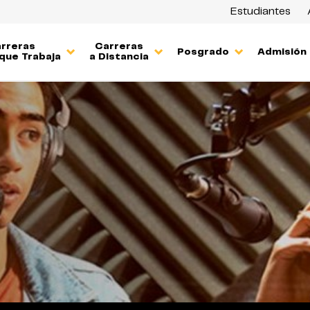
Estudiantes
rreras
Carreras
Posgrado
Admisión
que Trabaja
a Distancia