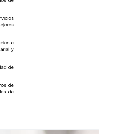
rios de
vicios
ejores
cien e
rial y
idad de
vos de
des de