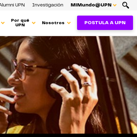
Alumni UPN
Investigación
MiMundo@UPN
Por qué
POSTULA A UPN
Nosotros
UPN