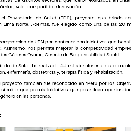
ativas de distintos sectores, que fueron evaluados en crite
ómico, valor compartido e innovación.
el Preventorio de Salud (PDS), proyecto que brinda ser
en Lima Norte. Además, fue elegido como una de las 20 m
 compromiso de UPN por continuar con iniciativas que benefi
. Asimismo, nos permite mejorar la competitividad empresa
edes Cáceres Oyarce, Gerente de Responsabilidad Social.
ntorio de Salud ha realizado 44 mil atenciones en la comun
n, enfermería, obstetricia y, terapia física y rehabilitación.
l proyecto también fue reconocido en “Perú por los Objeti
ostenible que premia iniciativas que garanticen oportunida
 género en las personas.
: