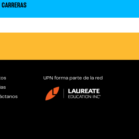
 CARRERAS
tos
UPN forma parte de la red
ias
áctanos