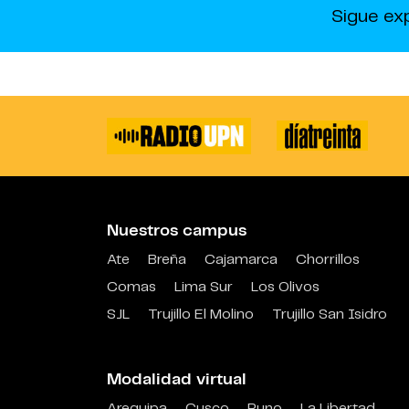
Sigue ex
Nuestros campus
Ate
Breña
Cajamarca
Chorrillos
Comas
Lima Sur
Los Olivos
SJL
Trujillo El Molino
Trujillo San Isidro
Modalidad virtual
Arequipa
Cusco
Puno
La Libertad