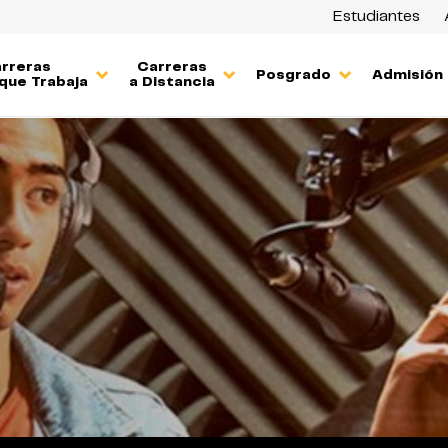
Estudiantes
rreras
Carreras
Posgrado
Admisión
que Trabaja
a Distancia