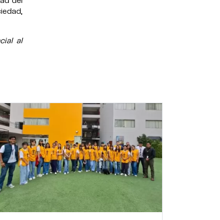
ad del
ciedad,
ial al