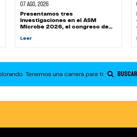
07 AGO, 2026
Presentamos tres
investigaciones en el ASM
Microbe 2026, el congreso de
microbiología más importante
Leer
del mundo
BUSCAR
plorando.
Tenemos una carrera para ti