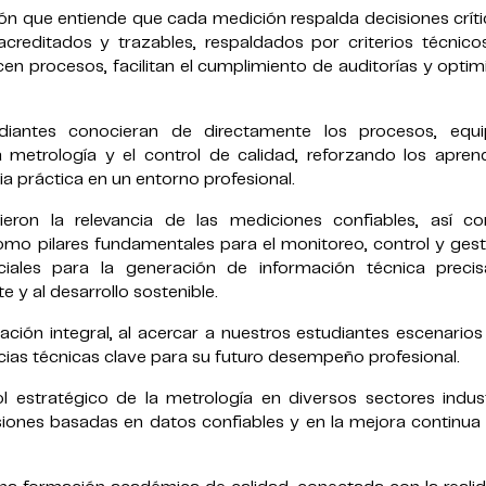
ión que entiende que cada medición respalda decisiones crít
 acreditados y trazables, respaldados por criterios técnic
n procesos, facilitan el cumplimiento de auditorías y optim
udiantes conocieran de directamente los procesos, equ
metrología y el control de calidad, reforzando los aprend
a práctica en un entorno profesional.
eron la relevancia de las mediciones confiables, así c
como pilares fundamentales para el monitoreo, control y ges
ciales para la generación de información técnica preci
 y al desarrollo sostenible.
ación integral, al acercar a nuestros estudiantes escenarios
ias técnicas clave para su futuro desempeño profesional.
ol estratégico de la metrología en diversos sectores indust
ones basadas en datos confiables y en la mejora continua 