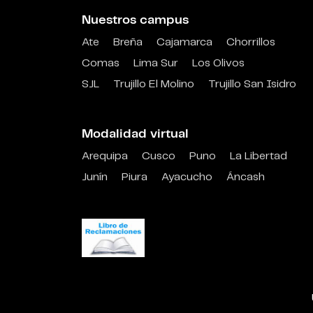
Nuestros campus
Ate
Breña
Cajamarca
Chorrillos
Comas
Lima Sur
Los Olivos
SJL
Trujillo El Molino
Trujillo San Isidro
Modalidad virtual
Arequipa
Cusco
Puno
La Libertad
Junín
Piura
Ayacucho
Áncash