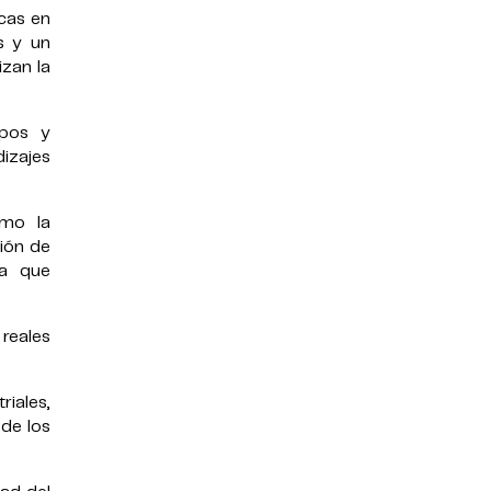
icas en
os y un
izan la
ipos y
izajes
omo la
tión de
sa que
 reales
riales,
de los