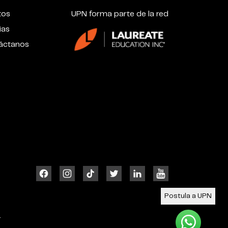
tos
UPN forma parte de la red
ias
áctanos
Postula a UPN
4