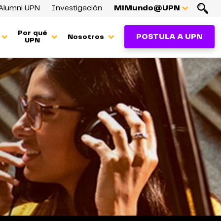
Alumni UPN
Investigación
MiMundo@UPN
Por qué
POSTULA A UPN
Nosotros
UPN