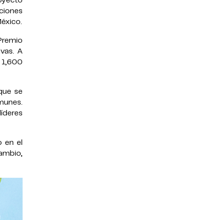
oyecto
ciones
éxico.
Premio
ivas. A
 1,600
que se
omunes.
íderes
 en el
ambio,