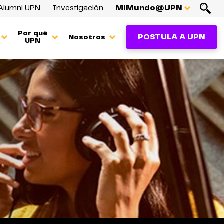
Alumni UPN
Investigación
MiMundo@UPN
Por qué
POSTULA A UPN
Nosotros
UPN