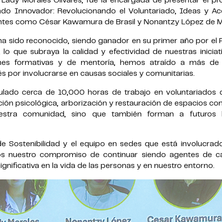
 Lady Morales Olivares, fue la encargada de presentar el pr
riado Innovador: Revolucionando el Voluntariado, Ideas y Ac
ntes como César Kawamura de Brasil y Nonantzy López de M
a sido reconocido, siendo ganador en su primer año por el 
o que subraya la calidad y efectividad de nuestras iniciat
ones formativas y de mentoría, hemos atraído a más de
rés por involucrarse en causas sociales y comunitarias.
ulado cerca de 10,000 horas de trabajo en voluntariados 
ación psicológica, arborización y restauración de espacios c
estra comunidad, sino que también forman a futuros l
 Sostenibilidad y el equipo en sedes que está involucrado
s nuestro compromiso de continuar siendo agentes de c
ignificativa en la vida de las personas y en nuestro entorno.