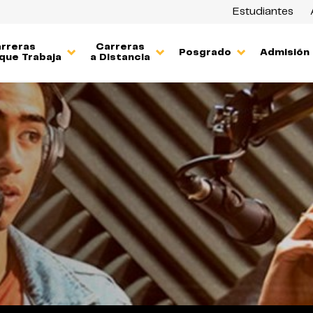
Estudiantes
rreras
Carreras
Posgrado
Admisión
que Trabaja
a Distancia