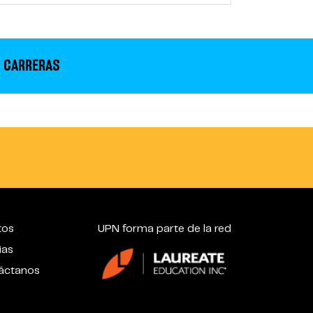
 CARRERAS
tos
UPN forma parte de la red
ias
áctanos