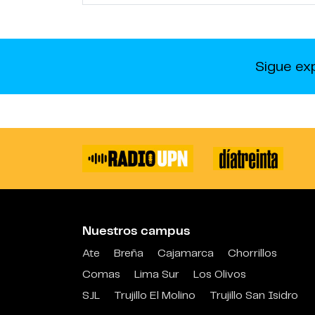
Sigue ex
Nuestros campus
Ate
Breña
Cajamarca
Chorrillos
Comas
Lima Sur
Los Olivos
SJL
Trujillo El Molino
Trujillo San Isidro