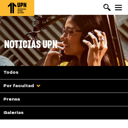
Pasar
al
contenido
principal
NOTICIAS UPN
Todos
Por facultad
Prensa
Galerías