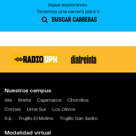
Sigue explorando.
Tenemos una carrera para ti
BUSCAR CARRERAS
Nuestros campus
Ate
Breña
Cajamarca
Chorrillos
Comas
Lima Sur
Los Olivos
SJL
Trujillo El Molino
Trujillo San Isidro
Modalidad virtual