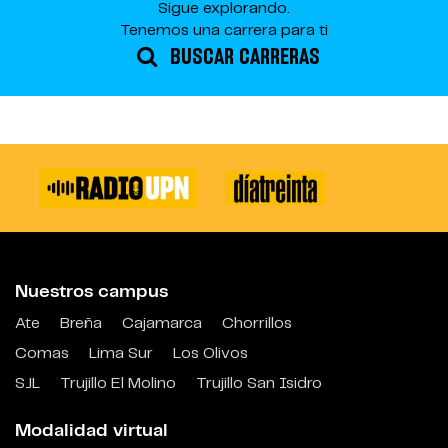
Sigue explorando.
Tenemos una carrera para ti
BUSCAR CARRERAS
Nuestros campus
Ate
Breña
Cajamarca
Chorrillos
Comas
Lima Sur
Los Olivos
SJL
Trujillo El Molino
Trujillo San Isidro
Modalidad virtual