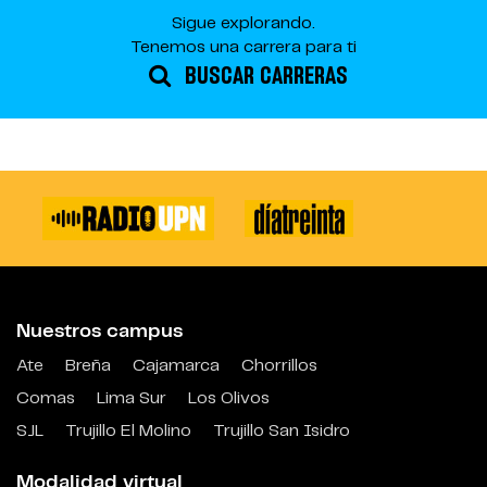
Sigue explorando.
Tenemos una carrera para ti
BUSCAR CARRERAS
Nuestros campus
Ate
Breña
Cajamarca
Chorrillos
Comas
Lima Sur
Los Olivos
SJL
Trujillo El Molino
Trujillo San Isidro
Modalidad virtual