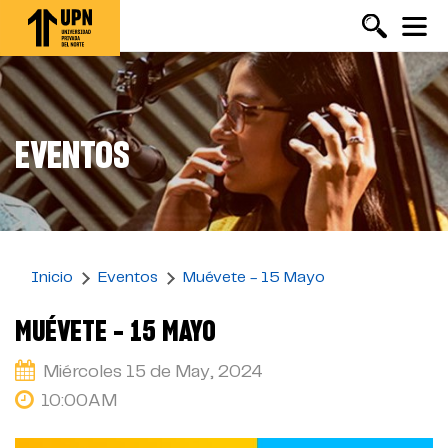
Pasar
al
contenido
principal
EVENTOS
Inicio
Eventos
Muévete - 15 Mayo
MUÉVETE - 15 MAYO
Miércoles 15 de May, 2024
10:00AM