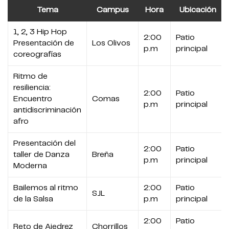
Tema
Campus
Hora
Ubicación
1, 2, 3 Hip Hop
2:00
Patio
Presentación de
Los Olivos
p.m
principal
coreografías
Ritmo de
resiliencia:
2:00
Patio
Encuentro
Comas
p.m
principal
antidiscriminación
afro
Presentación del
2:00
Patio
taller de Danza
Breña
p.m
principal
Moderna
Bailemos al ritmo
2:00
Patio
SJL
de la Salsa
p.m
principal
2:00
Patio
Reto de Ajedrez
Chorrillos