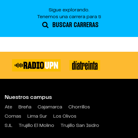
Sigue explorando.
Tenemos una carrera para ti
BUSCAR CARRERAS
Nuestros campus
Ate
Breña
Cajamarca
Chorrillos
Comas
Lima Sur
Los Olivos
SJL
Trujillo El Molino
Trujillo San Isidro